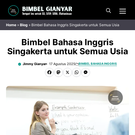
Langsung
Me
ke
isi
Home
»
Blog
»
Bimbel Bahasa Inggris Singakerta untuk Semua Usia
Bimbel Bahasa Inggris
Singakerta untuk Semua Usia
Jimmy Gianyar
17 Agustus 2025
BIMBEL BAHASA INGGRIS
F
M
X
W
M
a
a
h
e
c
s
a
s
e
t
t
s
b
o
s
e
o
d
A
n
o
o
p
g