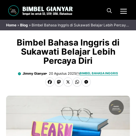
Langsung
Me
ke
isi
Home
»
Blog
»
Bimbel Bahasa Inggris di Sukawati Belajar Lebih Percaya
Diri
Bimbel Bahasa Inggris di
Sukawati Belajar Lebih
Percaya Diri
Jimmy Gianyar
20 Agustus 2025
BIMBEL BAHASA INGGRIS
F
M
X
W
M
a
a
h
e
c
s
a
s
e
t
t
s
b
o
s
e
o
d
A
n