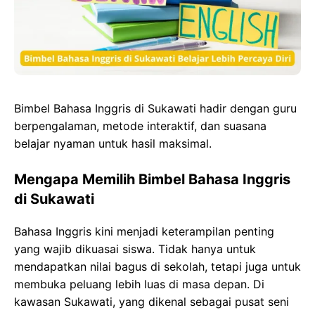
o
o
p
g
k
n
p
e
r
Bimbel Bahasa Inggris di Sukawati hadir dengan guru
berpengalaman, metode interaktif, dan suasana
belajar nyaman untuk hasil maksimal.
Mengapa Memilih Bimbel Bahasa Inggris
di Sukawati
Bahasa Inggris kini menjadi keterampilan penting
yang wajib dikuasai siswa. Tidak hanya untuk
mendapatkan nilai bagus di sekolah, tetapi juga untuk
membuka peluang lebih luas di masa depan. Di
kawasan Sukawati, yang dikenal sebagai pusat seni