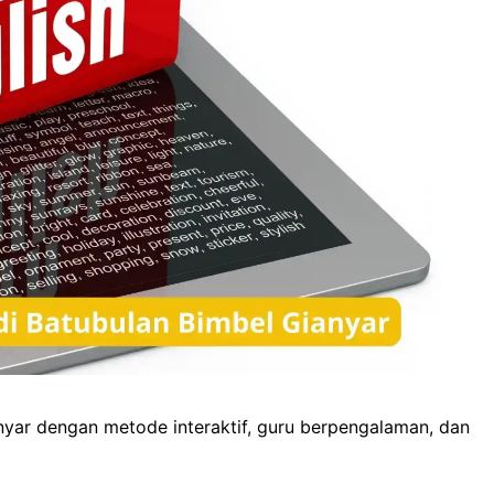
o
o
p
g
k
n
p
e
r
anyar dengan metode interaktif, guru berpengalaman, dan