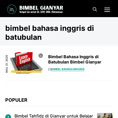
Langsung
Me
ke
isi
bimbel bahasa inggris di
batubulan
Bimbel Bahasa Inggris di
AGU. 21, 2025
Batubulan Bimbel Gianyar
BIMBEL BAHASA INGGRIS
POPULER
Bimbel Tahfidz di Gianyar untuk Belajar