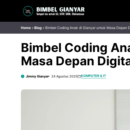
Langsung
ke
isi
Home
»
Blog
»
Bimbel Coding Anak di Gianyar untuk Masa Depan Di
Bimbel Coding Ana
Masa Depan Digita
KOMPUTER & IT
Jimmy Gianyar
24 Agustus 2025