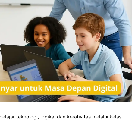
o
o
p
g
k
n
p
e
r
ajar teknologi, logika, dan kreativitas melalui kelas