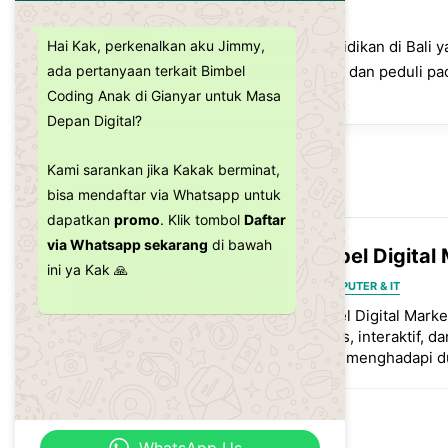
Jimmy Gianyar
Seorang pemerhati pendidikan di Bali y
Hai Kak, perkenalkan aku Jimmy,
ramah, berwawasan luas, dan peduli p
ada pertanyaan terkait Bimbel
Coding Anak di Gianyar untuk Masa
Depan Digital?
Kami sarankan jika Kakak berminat,
RELATED POST
bisa mendaftar via Whatsapp untuk
dapatkan
promo
. Klik tombol
Daftar
via Whatsapp sekarang
di bawah
Bimbel Digital
ini ya Kak 🙏
AGU. 18, 2025
KOMPUTER & IT
Bimbel Digital Marke
praktis, interaktif,
siswa menghadapi du
WhatsApp Us