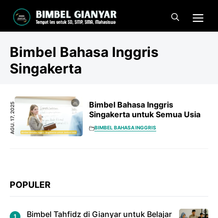
Langsung
Me
ke
isi
Bimbel Bahasa Inggris
Singakerta
Bimbel Bahasa Inggris
AGU. 17, 2025
Singakerta untuk Semua Usia
BIMBEL BAHASA INGGRIS
POPULER
Bimbel Tahfidz di Gianyar untuk Belajar