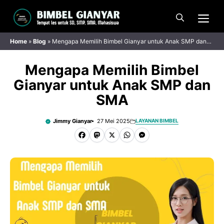
Langsung
Me
ke
isi
Home
»
Blog
»
Mengapa Memilih Bimbel Gianyar untuk Anak SMP dan
SMA
Mengapa Memilih Bimbel
Gianyar untuk Anak SMP dan
SMA
Jimmy Gianyar
27 Mei 2025
LAYANAN BIMBEL
F
M
X
W
M
a
a
h
e
c
s
a
s
e
t
t
s
b
o
s
e
o
d
A
n