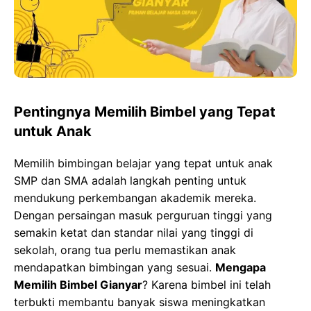
o
o
p
g
k
n
p
e
r
Pentingnya Memilih Bimbel yang Tepat
untuk Anak
Memilih bimbingan belajar yang tepat untuk anak
SMP dan SMA adalah langkah penting untuk
mendukung perkembangan akademik mereka.
Dengan persaingan masuk perguruan tinggi yang
semakin ketat dan standar nilai yang tinggi di
sekolah, orang tua perlu memastikan anak
mendapatkan bimbingan yang sesuai.
Mengapa
Memilih Bimbel Gianyar
? Karena bimbel ini telah
terbukti membantu banyak siswa meningkatkan