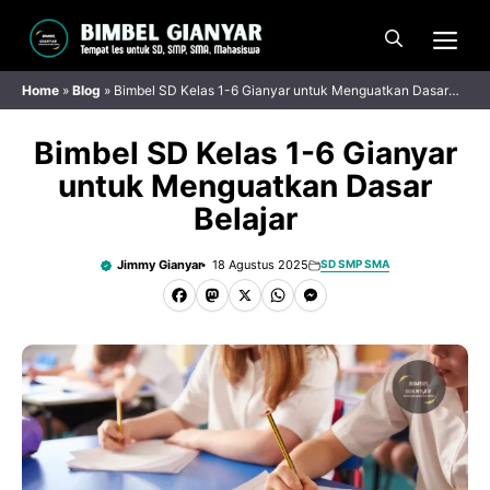
Langsung
Me
ke
isi
Home
»
Blog
»
Bimbel SD Kelas 1-6 Gianyar untuk Menguatkan Dasar
Belajar
Bimbel SD Kelas 1-6 Gianyar
untuk Menguatkan Dasar
Belajar
Jimmy Gianyar
18 Agustus 2025
SD SMP SMA
F
M
X
W
M
a
a
h
e
c
s
a
s
e
t
t
s
b
o
s
e
o
d
A
n