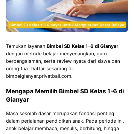
o
o
p
g
k
n
p
e
r
Temukan layanan
Bimbel SD Kelas 1-6 di Gianyar
dengan metode belajar menyenangkan, guru
berpengalaman, serta review nyata dari siswa dan
orang tua. Daftar sekarang di
bimbelgianyar.privatbali.com.
Mengapa Memilih Bimbel SD Kelas 1-6 di
Gianyar
Masa sekolah dasar merupakan fondasi penting
dalam perjalanan pendidikan anak. Pada periode ini,
anak belajar membaca, menulis, berhitung, hingga