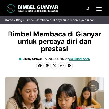
Langsung
Me
ke
isi
Home
»
Blog
»
Bimbel Membaca di Gianyar untuk percaya diri dan
prestasi
Bimbel Membaca di Gianyar
untuk percaya diri dan
prestasi
Jimmy Gianyar
22 Agustus 2025
LES PRIVAT ANAK
F
M
X
W
M
a
a
h
e
c
s
a
s
e
t
t
s
b
o
s
e
o
d
A
n