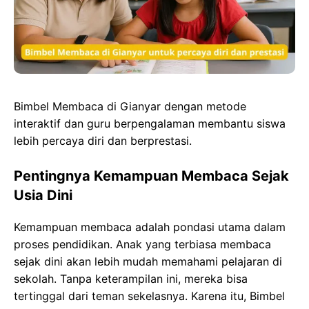
o
o
p
g
k
n
p
e
r
Bimbel Membaca di Gianyar dengan metode
interaktif dan guru berpengalaman membantu siswa
lebih percaya diri dan berprestasi.
Pentingnya Kemampuan Membaca Sejak
Usia Dini
Kemampuan membaca adalah pondasi utama dalam
proses pendidikan. Anak yang terbiasa membaca
sejak dini akan lebih mudah memahami pelajaran di
sekolah. Tanpa keterampilan ini, mereka bisa
tertinggal dari teman sekelasnya. Karena itu, Bimbel