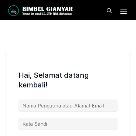
Langsung
Me
ke
isi
Hai, Selamat datang
kembali!