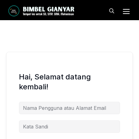
Langsung
Me
ke
isi
Hai, Selamat datang
kembali!