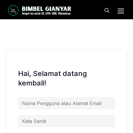
Langsung
Me
ke
isi
Hai, Selamat datang
kembali!