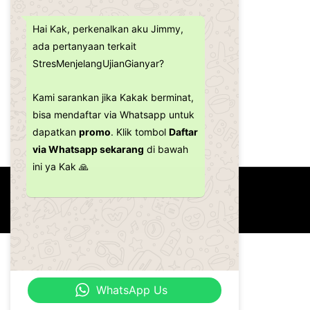
Hai Kak, perkenalkan aku Jimmy,
ada pertanyaan terkait
StresMenjelangUjianGianyar?
Kami sarankan jika Kakak berminat,
bisa mendaftar via Whatsapp untuk
dapatkan
promo
. Klik tombol
Daftar
via Whatsapp sekarang
di bawah
ini ya Kak 🙏
Copyright ©2026
Bimbel Gianyar
WhatsApp Us