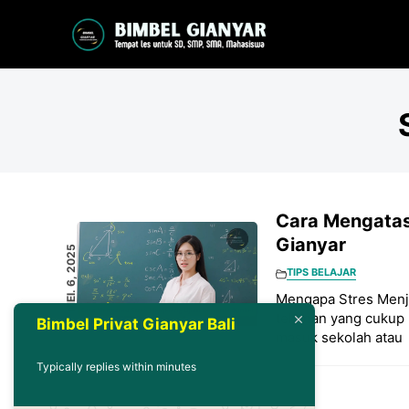
Langsung
ke
isi
Cara Mengatas
Gianyar
MEI. 6, 2025
TIPS BELAJAR
Mengapa Stres Menje
tekanan yang cukup b
Bimbel Privat Gianyar Bali
masuk sekolah atau
Typically replies within minutes