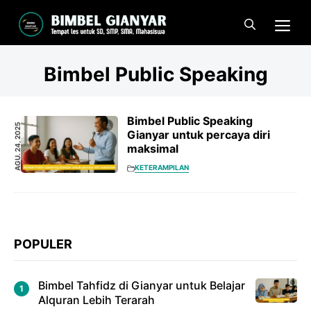
Langsung
Me
ke
isi
Bimbel Public Speaking
Bimbel Public Speaking
AGU. 24, 2025
Gianyar untuk percaya diri
maksimal
KETERAMPILAN
POPULER
Bimbel Tahfidz di Gianyar untuk Belajar
Alquran Lebih Terarah