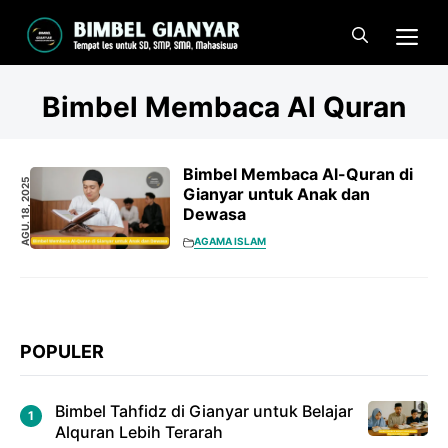
Langsung
Me
ke
isi
Bimbel Membaca Al Quran
Bimbel Membaca Al-Quran di
AGU. 18, 2025
Gianyar untuk Anak dan
Dewasa
AGAMA ISLAM
POPULER
Bimbel Tahfidz di Gianyar untuk Belajar
Alquran Lebih Terarah