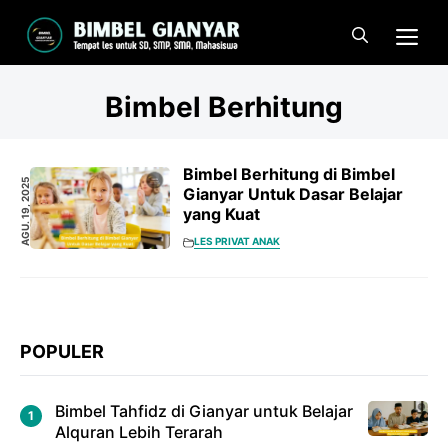
Langsung
Me
ke
isi
Bimbel Berhitung
Bimbel Berhitung di Bimbel
AGU. 19, 2025
Gianyar Untuk Dasar Belajar
yang Kuat
LES PRIVAT ANAK
POPULER
Bimbel Tahfidz di Gianyar untuk Belajar
Alquran Lebih Terarah