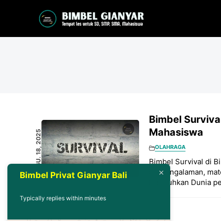
Langsung
ke
isi
Bimbel Surviva
Mahasiswa
AGU. 18, 2025
OLAHRAGA
Bimbel Survival di B
berpengalaman, mate
Bimbel Privat Gianyar Bali
Dibutuhkan Dunia p
Typically replies within minutes