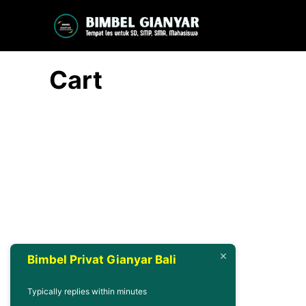
Langsung
ke
isi
Cart
Bimbel Privat Gianyar Bali
Typically replies within minutes