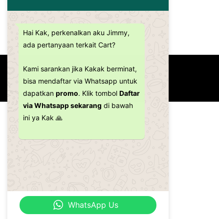
Hai Kak, perkenalkan aku Jimmy,
ada pertanyaan terkait Cart?
Kami sarankan jika Kakak berminat,
Copyright ©2026
Bimbel Gianyar
bisa mendaftar via Whatsapp untuk
dapatkan
promo
. Klik tombol
Daftar
via Whatsapp sekarang
di bawah
ini ya Kak 🙏
WhatsApp Us